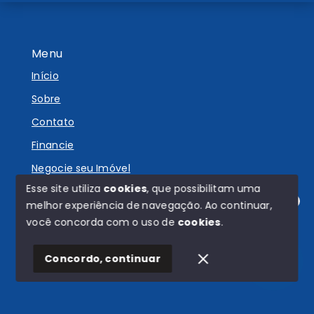
Menu
Início
Sobre
Contato
Financie
Negocie seu Imóvel
Esse site utiliza
cookies
, que possibilitam uma
melhor experiência de navegação.
Ao continuar,
Olá! Estamos disponíveis para te ajudar.
você concorda com o uso de
cookies
.
© Copyright 2026 - Carvalho e Ventura - Todos os
direitos reservados
Concordo, continuar
SITE PARA IMOBILIARIA