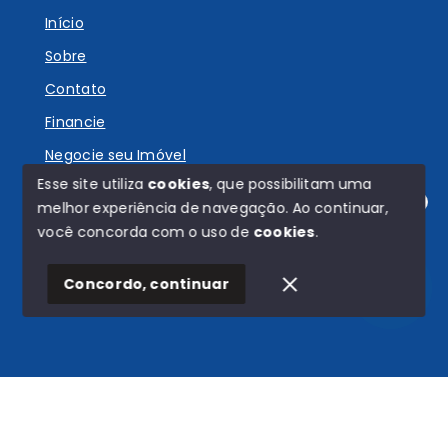
Início
Sobre
Contato
Financie
Negocie seu Imóvel
Esse site utiliza
cookies
, que possibilitam uma
melhor experiência de navegação.
Ao continuar,
Olá! Estamos disponíveis para te ajudar.
você concorda com o uso de
cookies
.
© Copyright 2026 - Carvalho e Ventura - Todos os
direitos reservados
Concordo, continuar
SITE PARA IMOBILIARIA
Início
Histórico
Favoritos