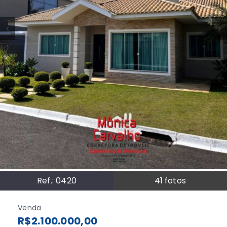
Ref.:
0420
41
fotos
Venda
R$2.100.000,00