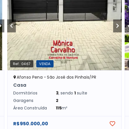
Ref.:
0467
VENDA
Afonso Pena - São José dos Pinhais/PR
Casa
Dormitórios
3
, sendo
1
suíte
Garagens
2
Área Construída
115
m²
R$950.000,00