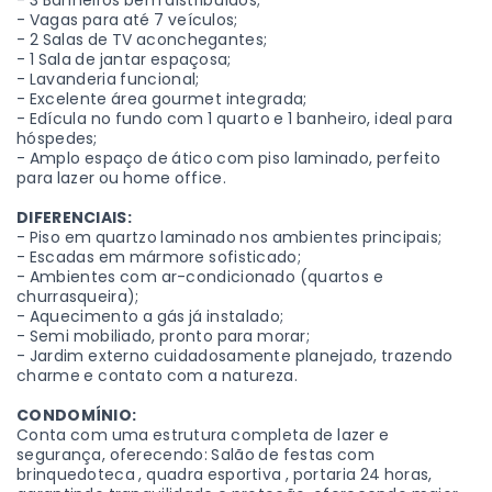
- 3 Banheiros bem distribuídos;
- Vagas para até 7 veículos;
- 2 Salas de TV aconchegantes;
- 1 Sala de jantar espaçosa;
- Lavanderia funcional;
- Excelente área gourmet integrada;
- Edícula no fundo com 1 quarto e 1 banheiro, ideal para
hóspedes;
- Amplo espaço de ático com piso laminado, perfeito
para lazer ou home office.
DIFERENCIAIS:
- Piso em quartzo laminado nos ambientes principais;
- Escadas em mármore sofisticado;
- Ambientes com ar-condicionado (quartos e
churrasqueira);
- Aquecimento a gás já instalado;
- Semi mobiliado, pronto para morar;
- Jardim externo cuidadosamente planejado, trazendo
charme e contato com a natureza.
CONDOMÍNIO:
Conta com uma estrutura completa de lazer e
segurança, oferecendo: Salão de festas com
brinquedoteca , quadra esportiva , portaria 24 horas,