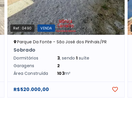
Ref.:
0490
VENDA
Parque Da Fonte - São José dos Pinhais/PR
Sobrado
Dormitórios
3
, sendo
1
suíte
Garagens
2
Área Construída
103
m²
R$520.000,00