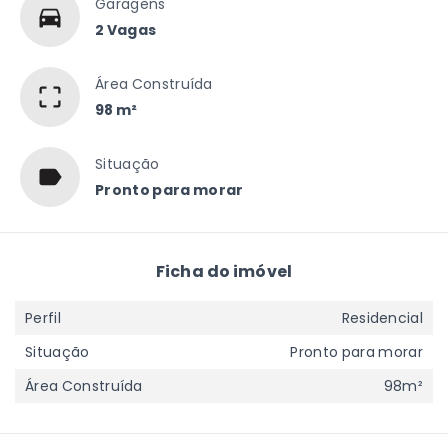
Garagens
2 Vagas
Área Construída
98 m²
Situação
Pronto para morar
Ficha do imóvel
Perfil
Residencial
Situação
Pronto para morar
Área Construída
98m²