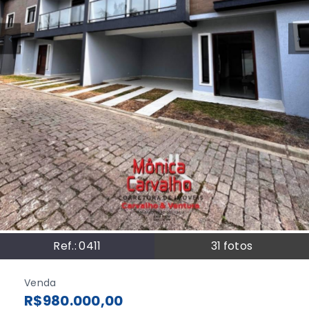
Ref.:
0411
31
fotos
Venda
R$980.000,00