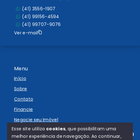
(41) 3556-1907
(41) 99156-4594
(41) 99707-9076
Ver e-mail
Menu
Início
Sobre
Contato
Financie
Negocie seu Imóvel
Esse site utiliza
cookies
, que possibilitam uma
melhor experiência de navegação.
Ao continuar,