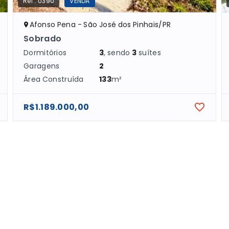
Ref.:
0390
VENDA
Afonso Pena - São José dos Pinhais/PR
Sobrado
Dormitórios
3
, sendo
3
suítes
Garagens
2
Área Construída
133
m²
R$1.189.000,00