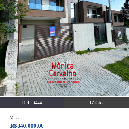
Ref.:
0444
17
fotos
Venda
R$840.000,00