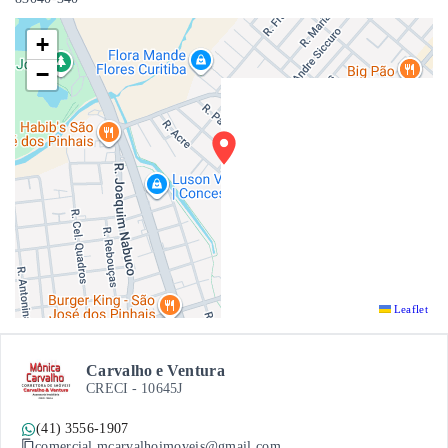
+
−
Leaflet
Carvalho e Ventura
CRECI -
10645J
(41) 3556-1907
comercial.mcarvalhoimoveis@gmail.com