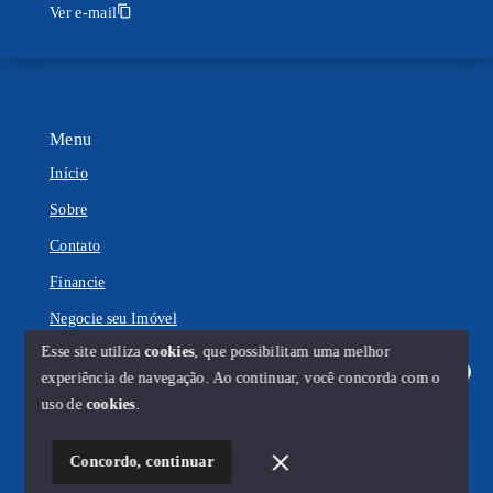
Ver e-mail
Menu
Início
Sobre
Contato
Financie
Negocie seu Imóvel
Esse site utiliza
cookies
, que possibilitam uma melhor
experiência de navegação.
Ao continuar, você concorda com o
Olá! Estamos disponíveis para te ajudar.
uso de
cookies
.
© Copyright 2026 - Carvalho e Ventura - Todos os direitos
reservados
Concordo, continuar
SITE PARA IMOBILIARIA