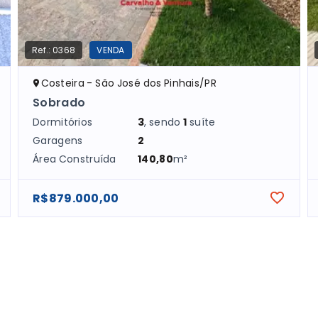
Ref.:
0368
VENDA
Costeira - São José dos Pinhais/PR
Sobrado
Dormitórios
3
, sendo
1
suíte
Garagens
2
Área Construída
140,80
m²
R$879.000,00