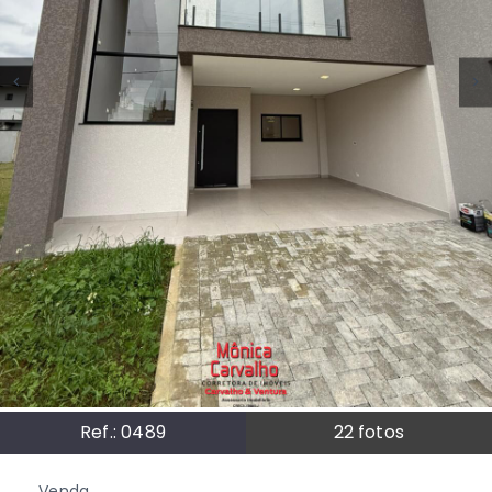
Ref.:
0489
22
fotos
Venda