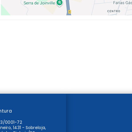
ntura
93/0001-72
eiro, 1431 - Sobreloja,