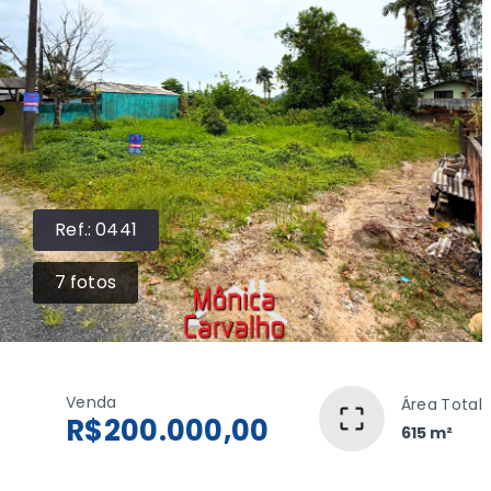
Ref.:
0441
7
fotos
Venda
Área Total
R$200.000,00
615 m²