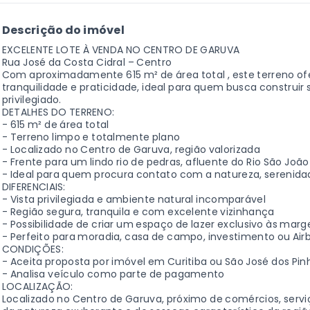
Descrição do imóvel
EXCELENTE LOTE À VENDA NO CENTRO DE GARUVA
Rua José da Costa Cidral – Centro
Com aproximadamente 615 m² de área total , este terreno o
tranquilidade e praticidade, ideal para quem busca constru
privilegiado.
DETALHES DO TERRENO:
- 615 m² de área total
- Terreno limpo e totalmente plano
- Localizado no Centro de Garuva, região valorizada
- Frente para um lindo rio de pedras, afluente do Rio São João
- Ideal para quem procura contato com a natureza, serenidad
DIFERENCIAIS:
- Vista privilegiada e ambiente natural incomparável
- Região segura, tranquila e com excelente vizinhança
- Possibilidade de criar um espaço de lazer exclusivo às marg
- Perfeito para moradia, casa de campo, investimento ou Air
CONDIÇÕES:
- Aceita proposta por imóvel em Curitiba ou São José dos Pin
- Analisa veículo como parte de pagamento
LOCALIZAÇÃO:
Localizado no Centro de Garuva, próximo de comércios, servi