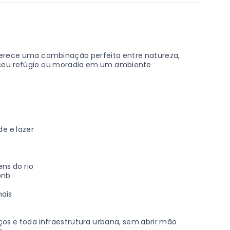
ferece uma combinação perfeita entre natureza,
ir seu refúgio ou moradia em um ambiente
e e lazer
ens do rio
bnb
hais
ços e toda infraestrutura urbana, sem abrir mão