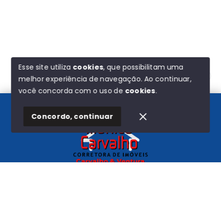
Esse site utiliza
cookies
, que possibilitam uma
melhor experiência de navegação.
Ao continuar,
Olá! Estamos disponíveis para te ajudar.
você concorda com o uso de
cookies
.
Concordo, continuar
Início
Histórico
Favoritos
Carvalho e Ventura
CNPJ
-
44.580.193/0001-72