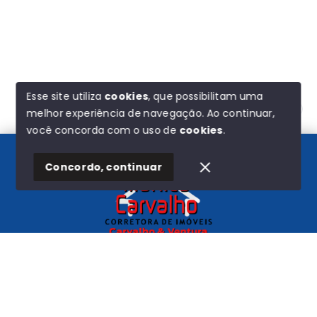
Esse site utiliza
cookies
, que possibilitam uma
melhor experiência de navegação.
Ao continuar,
Olá! Estamos disponíveis para te ajudar.
você concorda com o uso de
cookies
.
Concordo, continuar
Início
Histórico
Favoritos
Carvalho e Ventura
CNPJ
-
44.580.193/0001-72