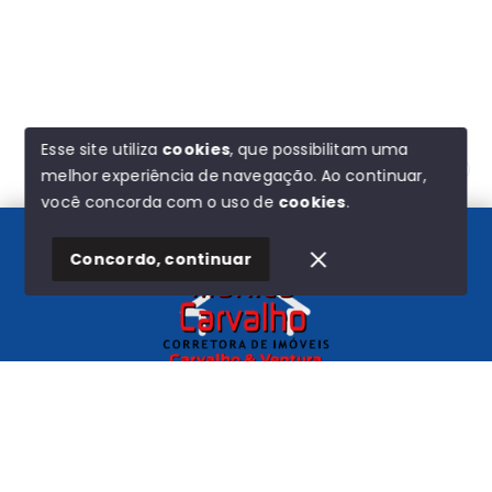
Esse site utiliza
cookies
, que possibilitam uma
melhor experiência de navegação.
Ao continuar,
Olá! Estamos disponíveis para te ajudar.
você concorda com o uso de
cookies
.
Concordo, continuar
Início
Histórico
Favoritos
Carvalho e Ventura
CNPJ
-
44.580.193/0001-72