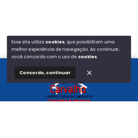
Esse site utiliza
cookies
, que possibilitam uma
melhor experiência de navegação.
Ao continuar,
Olá! Estamos disponíveis para te ajudar.
você concorda com o uso de
cookies
.
Concordo, continuar
Início
Histórico
Favoritos
Carvalho e Ventura
CNPJ
-
44.580.193/0001-72