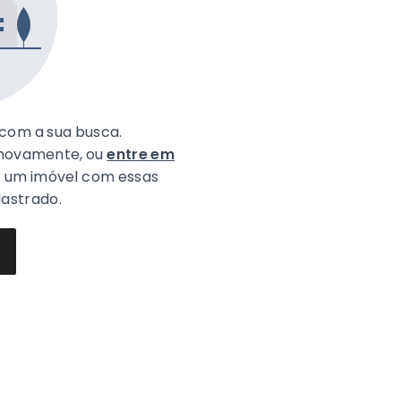
com a sua busca.
 novamente, ou
entre em
o um imóvel com essas
dastrado.