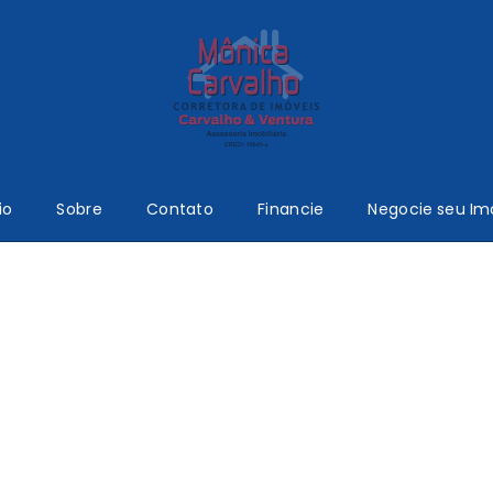
io
Sobre
Contato
Financie
Negocie seu Im