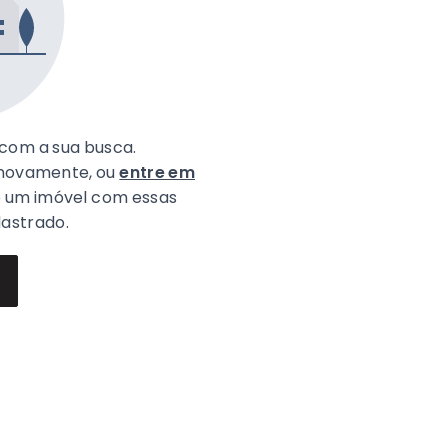
com a sua busca.
 novamente, ou
entre em
o um imóvel com essas
dastrado.