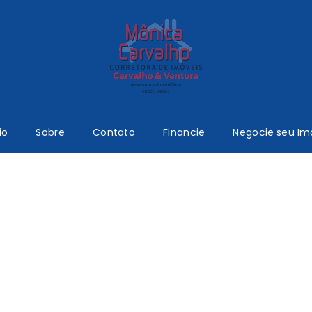
io
Sobre
Contato
Financie
Negocie seu Im