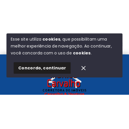
Esse site utiliza
cookies
, que possibilitam uma
melhor experiência de navegação.
Ao continuar,
Olá! Estamos disponíveis para te ajudar.
você concorda com o uso de
cookies
.
Concordo, continuar
Início
Histórico
Favoritos
Carvalho e Ventura
CNPJ
-
44.580.193/0001-72