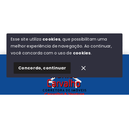
Esse site utiliza
cookies
, que possibilitam uma
melhor experiência de navegação.
Ao continuar,
Olá! Estamos disponíveis para te ajudar.
você concorda com o uso de
cookies
.
Concordo, continuar
Início
Histórico
Favoritos
Carvalho e Ventura
CNPJ
-
44.580.193/0001-72