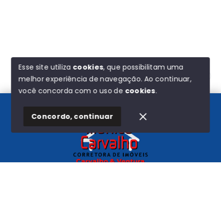
Esse site utiliza
cookies
, que possibilitam uma
melhor experiência de navegação.
Ao continuar,
Olá! Estamos disponíveis para te ajudar.
você concorda com o uso de
cookies
.
Concordo, continuar
Início
Histórico
Favoritos
Carvalho e Ventura
CNPJ
-
44.580.193/0001-72